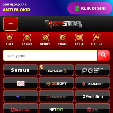
DOWNLOAD APK
KLIK DI SINI
ANTI BLOKIR
SLOT
CASINO
SPORT
TOGEL
TABLE
FISHING
C
Semua